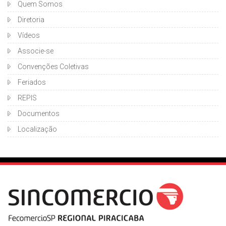
Quem Somos
Diretoria
Vídeos
Associe-se
Convenções Coletivas
Feriados
REPIS
Documentos
Localização