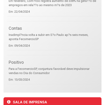
Em fevereiro, Com?rcio registra aumento de 338% na gera??o de
empregos em rela??o ao mesmo m?s de 2023
Em:
22/04/2024
Contas
Inadimpl?ncia volta a subir em S?o Paulo ap?s seis meses,
aponta FecomercioSP
Em:
09/04/2024
Positivo
Para a FecomercioSP, conjuntura favorável deve impulsionar
vendas no Dia do Consumidor
Em:
13/03/2024
SALA DE IMPRENSA