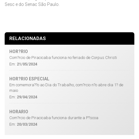
Sesc e do Senac São Paulo.
RELACIONADAS
HOR?RIO
Com?rcio de Piracicaba funciona no feriado de Corpus Christi
Em:
21/05/2024
HOR?RIO ESPECIAL
Em comemora??o ao Dia do Trabalho, com?rcio n?o abre dia 1? de
maio
Em:
29/04/2024
HORARIO
Com?rcio de Piracicaba funciona durante a P?scoa
Em:
20/03/2024