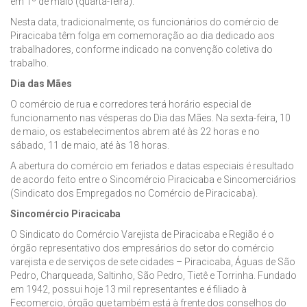
em 1º de maio (quarta-feira).
Nesta data, tradicionalmente, os funcionários do comércio de
Piracicaba têm folga em comemoração ao dia dedicado aos
trabalhadores, conforme indicado na convenção coletiva do
trabalho.
Dia das Mães
O comércio de rua e corredores terá horário especial de
funcionamento nas vésperas do Dia das Mães. Na sexta-feira, 10
de maio, os estabelecimentos abrem até às 22 horas e no
sábado, 11 de maio, até às 18 horas.
A abertura do comércio em feriados e datas especiais é resultado
de acordo feito entre o Sincomércio Piracicaba e Sincomerciários
(Sindicato dos Empregados no Comércio de Piracicaba).
Sincomércio Piracicaba
O Sindicato do Comércio Varejista de Piracicaba e Região é o
órgão representativo dos empresários do setor do comércio
varejista e de serviços de sete cidades – Piracicaba, Águas de São
Pedro, Charqueada, Saltinho, São Pedro, Tietê e Torrinha. Fundado
em 1942, possui hoje 13 mil representantes e é filiado à
Fecomercio, órgão que também está à frente dos conselhos do