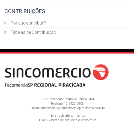
CONTRIBUIÇÕES
Por que contribuir?
Tabelas de Contribuição
Rua Governador Pedro de Toledo, 484
Telefone: 19 3422.0808
E-mail:
sincomercio@sincomerciopiracicaba.com.br
Horário de atendimento:
08 às 17 horas de segunda à sexta-feira