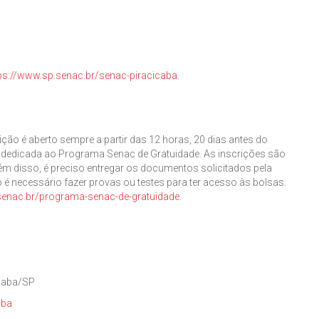
ps://www.sp.senac.br/senac-piracicaba
.
ção é aberto sempre a partir das 12 horas, 20 dias antes do
ea dedicada ao Programa Senac de Gratuidade. As inscrições são
lém disso, é preciso entregar os documentos solicitados pela
o é necessário fazer provas ou testes para ter acesso às bolsas.
senac.br/programa-senac-de-gratuidade
.
icaba/SP
aba