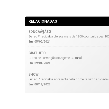
RELACIONADAS
EDUCAÃ§Ã£O
Senac Piracicaba oferece mais de 1300 oportunidades 100
Em:
05/02/2024
GRATUITO
Curso de Formação de Agente Cultural
Em:
29/01/2024
SHOW
Senac Piracicaba apresenta pela primeira vez na cidade 
Em:
08/12/2023